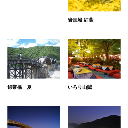
岩国城 紅葉
錦帯橋 夏
いろり山賊