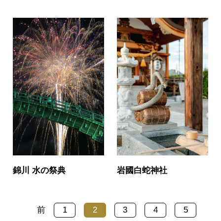
錦川 水の祭典
岩國白蛇神社
前
1
2
3
4
5