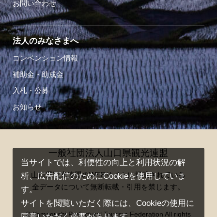
お問い合わせ
法人のみなさまへ
コンベンション情報
補助金・助成金
入札・公募
お知らせ
一般社団法人山口県観光連盟
当サイトでは、利便性の向上と利用状況の解
山口県観光連盟のWEBサイトに掲載されている
析、広告配信のためにCookieを使用していま
全データについて無断転載・引用を禁じます。
す。
サイトを閲覧いただく際には、Cookieの使用に
© Yamaguchi Prefectural Tourism Federation All rights
同意いただく必要があります。