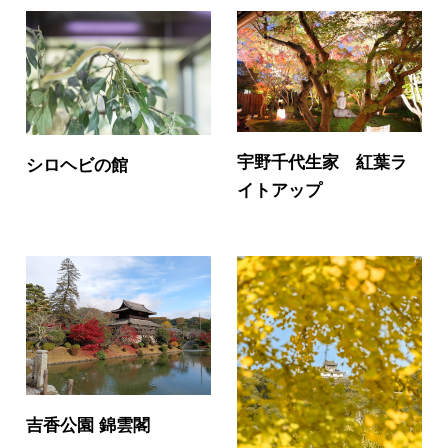
宇野千代生家 紅葉ラ
シロヘビの館
イトアップ
吉香公園 錦雲閣