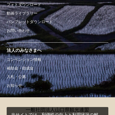
フォトダウンロード
動画ライブラリー
パンフレットダウンロード
お問い合わせ
法人のみなさまへ
コンベンション情報
補助金・助成金
入札・公募
お知らせ
一般社団法人山口県観光連盟
当サイトでは、利便性の向上と利用状況の解