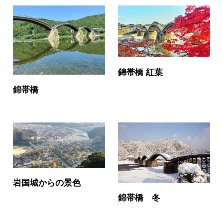
錦帯橋 紅葉
錦帯橋
岩国城からの景色
錦帯橋 冬