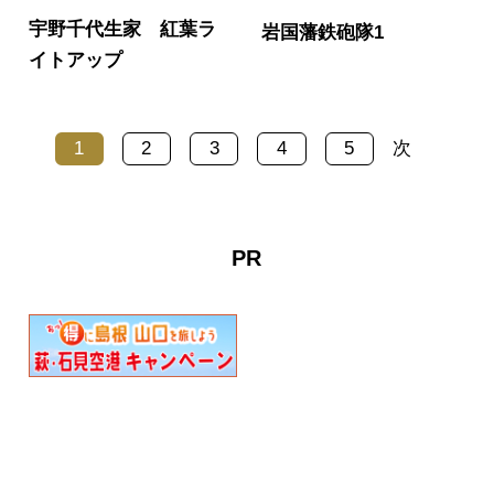
宇野千代生家 紅葉ラ
岩国藩鉄砲隊1
イトアップ
1
2
3
4
5
次
PR