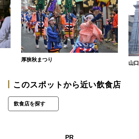
厚狭秋まつり
山
このスポットから近い飲食店
飲食店を探す
PR