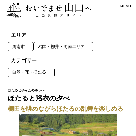
おいでませ山口へー山口県観光サイト
MENU
エリア
周南市
岩国・柳井・周南エリア
カテゴリー
自然・花・ほたる
ほたると浴衣の夕べ
棚田を眺めながらほたるの乱舞を楽しめる