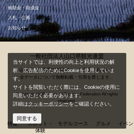
補助金・助成金
入札・公募
お知らせ
一般社団法人山口県観光連盟
当サイトでは、利便性の向上と利用状況の解
山口県観光連盟のWEBサイトに掲載されている
析、広告配信のためにCookieを使用していま
全データについて無断転載・引用を禁じます。
す。
サイトを閲覧いただく際には、Cookieの使用に
© Yamaguchi Prefectural Tourism Federation All rights
同意いただく必要があります。
reserved.
詳細は
クッキーポリシー
をご確認ください。
同意する
特集
スポット・
モデルコース
グルメ
イベン
体験