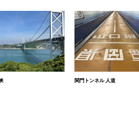
峡
関門トンネル 人道