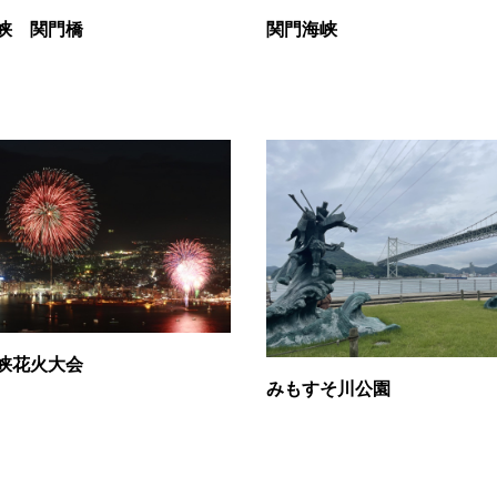
峡 関門橋
関門海峡
峡花火大会
みもすそ川公園