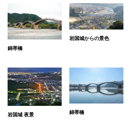
岩国城からの景色
錦帯橋
錦帯橋
岩国城 夜景