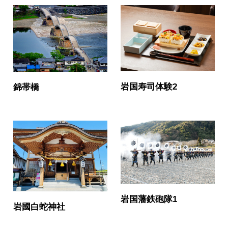
岩国寿司体験2
錦帯橋
岩国藩鉄砲隊1
岩國白蛇神社