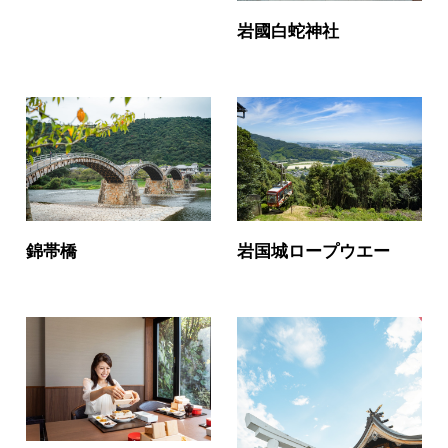
岩國白蛇神社
錦帯橋
岩国城ロープウエー