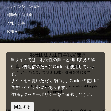
コンベンション情報
補助金・助成金
入札・公募
お知らせ
一般社団法人山口県観光連盟
当サイトでは、利便性の向上と利用状況の解
山口県観光連盟のWEBサイトに掲載されている
析、広告配信のためにCookieを使用していま
全データについて無断転載・引用を禁じます。
す。
サイトを閲覧いただく際には、Cookieの使用に
© Yamaguchi Prefectural Tourism Federation All rights
同意いただく必要があります。
reserved.
詳細は
クッキーポリシー
をご確認ください。
同意する
特集
スポット・
モデルコース
グルメ
イベン