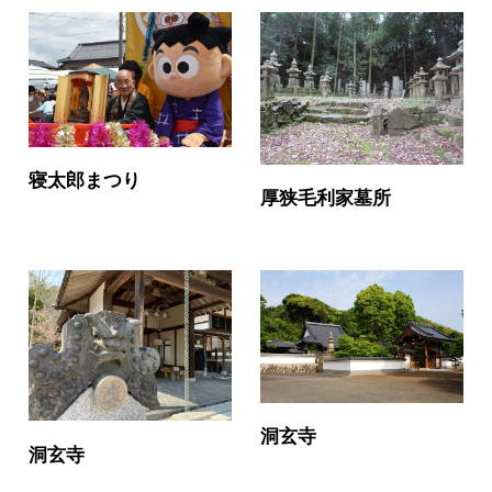
寝太郎まつり
厚狭毛利家墓所
洞玄寺
洞玄寺