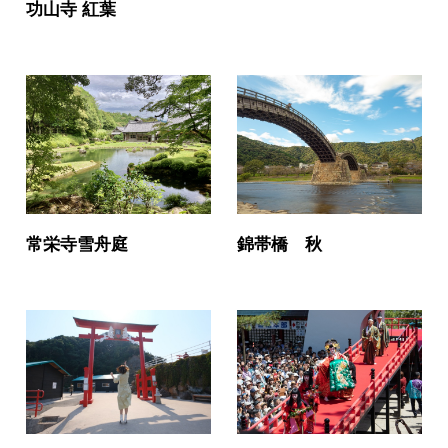
功山寺 紅葉
錦帯橋 秋
常栄寺雪舟庭