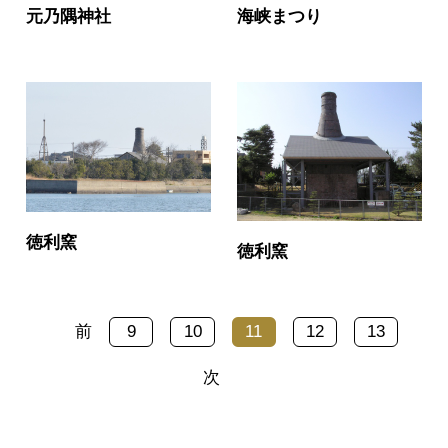
元乃隅神社
海峡まつり
徳利窯
徳利窯
前
9
10
11
12
13
次