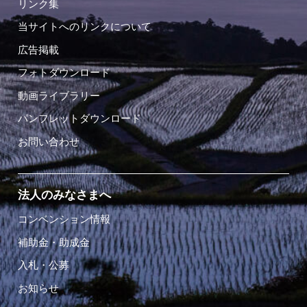
リンク集
当サイトへのリンクについて
広告掲載
フォトダウンロード
動画ライブラリー
パンフレットダウンロード
お問い合わせ
法人のみなさまへ
コンベンション情報
補助金・助成金
入札・公募
お知らせ