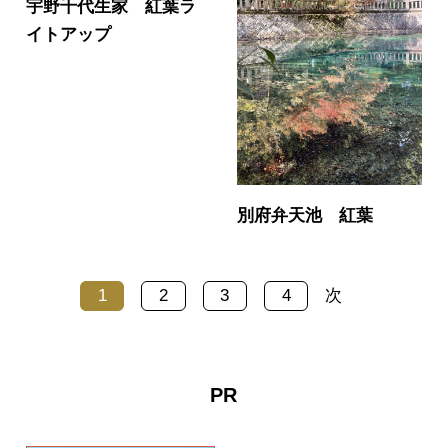
宇野千代生家 紅葉ラ
イトアップ
別府弁天池 紅葉
1
2
3
4
次
PR