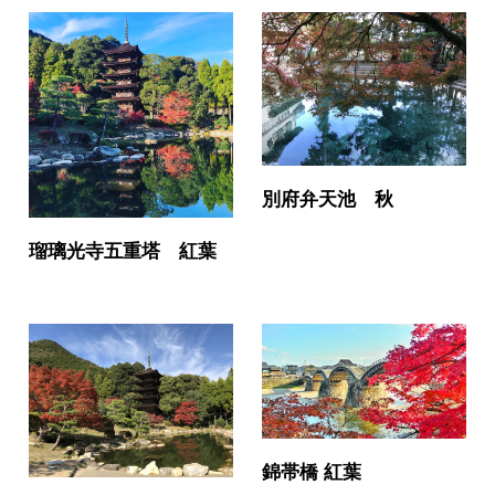
別府弁天池 秋
瑠璃光寺五重塔 紅葉
錦帯橋 紅葉