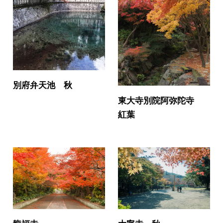
別府弁天池 秋
東大寺別院阿弥陀寺
紅葉