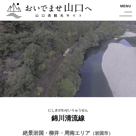
おいでませ山口へー山口県観光サイト
MENU
錦川清流線
絶景
岩国・柳井・周南エリア
岩国市