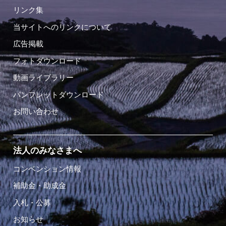
リンク集
当サイトへのリンクについて
広告掲載
フォトダウンロード
動画ライブラリー
パンフレットダウンロード
お問い合わせ
法人のみなさまへ
コンベンション情報
補助金・助成金
入札・公募
お知らせ