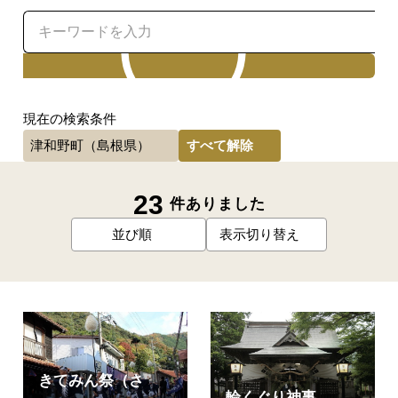
検索
現在の検索条件
すべて解除
津和野町（島根県）
23
件ありました
並び順
表示切り替え
きてみん祭（さ
輪くぐり神事