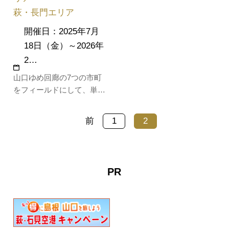
萩・長門エリア
開催日：2025年7月
18日（金）～2026年
2…
山口ゆめ回廊の7つの市町
をフィールドにして、単な
る謎解きだけでなく、その
場でしか味わうことのでき
前
1
2
ない体験やサービス、食等
を楽しむことができる”謎解
き×まち歩き”イベント。圏
域内にちりばめられた全95
PR
個のクエストをクリアし
て、暗号を解きな…