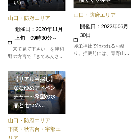
い）
山口・防府エリア
山口・防府エリア
開催日：2022年06月
開催日：2020年11月
30日
上旬 09時30分～
弥栄神社で行われるお祭
「来て見て下さい」を津和
り。拝殿前には、青野山産
野の方言で「きてみんさ
のチガヤで作った直径１．
い」と言います。「昔懐か
５ｍの輪がつるされ、神事
しい秋祭り」をコンセプト
とともに、夏場の無病息災
に、清流・高津川沿いに位
【リアル宝探し】
を願う人達が次々と輪をく
置する地元商店による、昔
ななゆめアドベン
ぐります。津和野では、輪
ながらの屋台が開催されま
チャー～希望の水
くぐり神事とともに夏祭り
す。 当日は地元の奴道中
晶と七つの…
が始まるとされ、この日か
も披露されます。
ら浴衣を着る習わしもあ
山口・防府エリア
り、浴衣姿も…
下関・秋吉台・宇部エ
リア