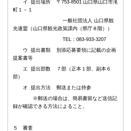
イ 提出場所 〒753-8501 山口県山口市滝
町１－１
一般社団法人 山口県観
光連盟（山口県観光政策課内（県庁８階））
TEL：083-933-3207
ウ 提出書類 別添応募要領に記載の企画
提案書等
エ 提出部数 ７部（正本１部、副本６
部）
オ 提出方法 郵送または持参
※郵送の場合は、簡易書留など送信記
録が確認できる方法によること。
５ 審査