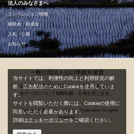
法人のみなさまへ
コンベンション情報
補助金・助成金
入札・公募
お知らせ
一般社団法人山口県観光連盟
当サイトでは、利便性の向上と利用状況の解
山口県観光連盟のWEBサイトに掲載されている
析、広告配信のためにCookieを使用していま
全データについて無断転載・引用を禁じます。
す。
サイトを閲覧いただく際には、Cookieの使用に
© Yamaguchi Prefectural Tourism Federation All rights
同意いただく必要があります。
reserved.
詳細は
クッキーポリシー
をご確認ください。