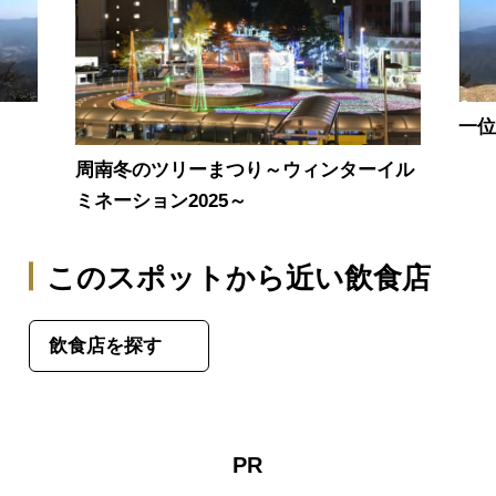
一
周南冬のツリーまつり～ウィンターイル
ミネーション2025～
このスポットから近い飲食店
飲食店を探す
PR