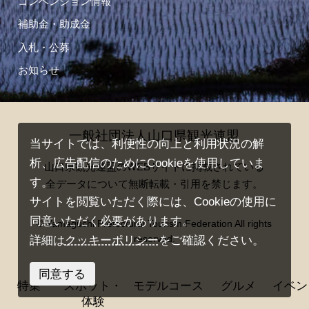
コンベンション情報
補助金・助成金
入札・公募
お知らせ
一般社団法人山口県観光連盟
当サイトでは、利便性の向上と利用状況の解
析、広告配信のためにCookieを使用していま
山口県観光連盟のWEBサイトに掲載されている
す。
全データについて無断転載・引用を禁じます。
サイトを閲覧いただく際には、Cookieの使用に
同意いただく必要があります。
© Yamaguchi Prefectural Tourism Federation All rights
reserved.
詳細は
クッキーポリシー
をご確認ください。
同意する
特集
スポット・
モデルコース
グルメ
イベン
体験