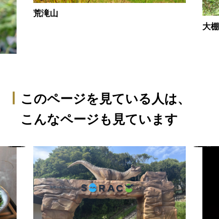
荒滝山
大
このページを見ている人は、
こんなページも見ています