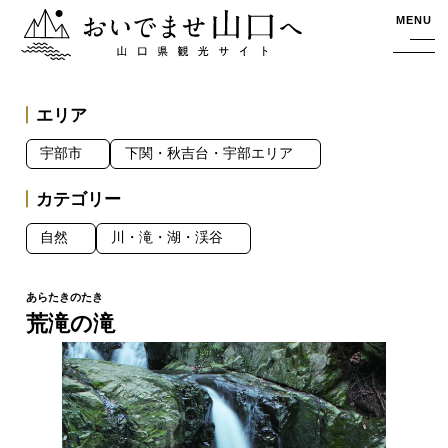
おいでませ山口へー山口県観光サイト
MENU
エリア
宇部市
下関・秋吉台・宇部エリア
カテゴリー
自然
川・滝・湖・渓谷
荒滝の滝