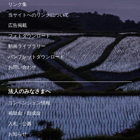
リンク集
当サイトへのリンクについて
広告掲載
フォトダウンロード
動画ライブラリー
パンフレットダウンロード
お問い合わせ
法人のみなさまへ
コンベンション情報
補助金・助成金
入札・公募
お知らせ