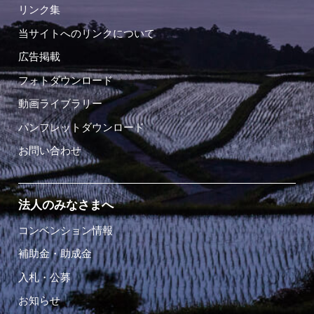
リンク集
当サイトへのリンクについて
広告掲載
フォトダウンロード
動画ライブラリー
パンフレットダウンロード
お問い合わせ
法人のみなさまへ
コンベンション情報
補助金・助成金
入札・公募
お知らせ