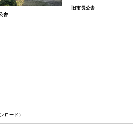
旧市長公舎
公舎
ンロード）