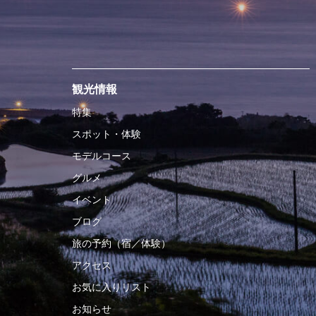
観光情報
特集
スポット・体験
モデルコース
グルメ
イベント
ブログ
旅の予約（宿／体験）
アクセス
お気に入りリスト
お知らせ