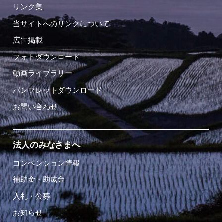
リンク集
当サイトへのリンクについて
広告掲載
フォトダウンロード
動画ライブラリー
パンフレットダウンロード
お問い合わせ
法人のみなさまへ
コンベンション情報
補助金・助成金
入札・公募
お知らせ