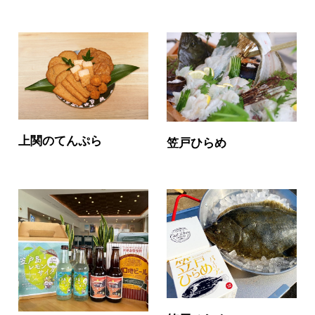
上関のてんぷら
笠戸ひらめ