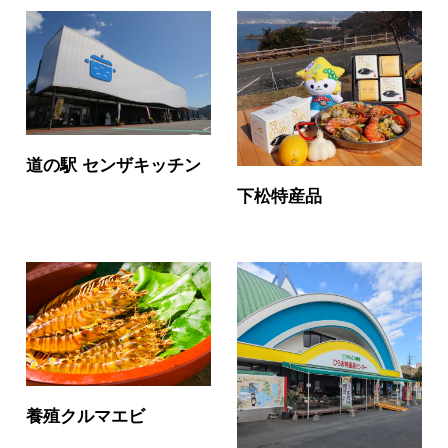
道の駅 センザキッチン
下松特産品
養殖クルマエビ