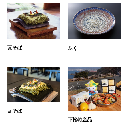
瓦そば
ふく
瓦そば
下松特産品