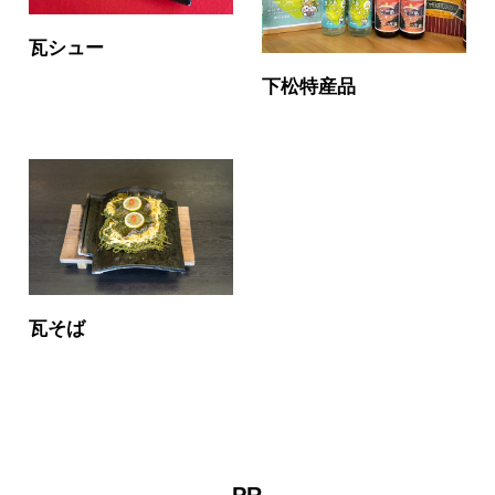
瓦シュー
下松特産品
瓦そば
PR