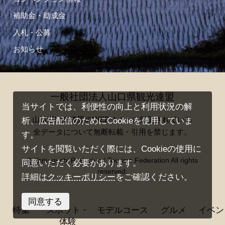
補助金・助成金
入札・公募
お知らせ
一般社団法人山口県観光連盟
当サイトでは、利便性の向上と利用状況の解
山口県観光連盟のWEBサイトに掲載されている
析、広告配信のためにCookieを使用していま
全データについて無断転載・引用を禁じます。
す。
サイトを閲覧いただく際には、Cookieの使用に
© Yamaguchi Prefectural Tourism Federation All rights
同意いただく必要があります。
reserved.
詳細は
クッキーポリシー
をご確認ください。
同意する
特集
スポット・
モデルコース
グルメ
イベン
体験