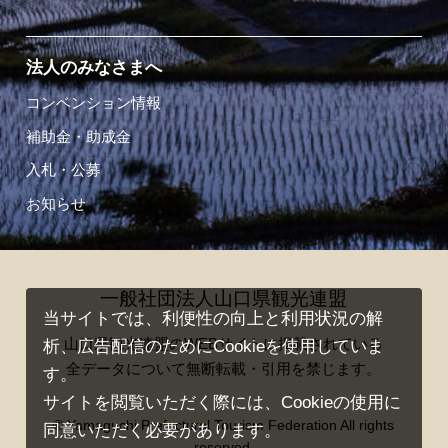
法人のみなさまへ
コンベンション情報
補助金・助成金
入札・公募
お知らせ
一般社団法人山口県観光連盟
当サイトでは、利便性の向上と利用状況の解
山口県観光連盟のWEBサイトに掲載されている
析、広告配信のためにCookieを使用していま
全データについて無断転載・引用を禁じます。
す。
サイトを閲覧いただく際には、Cookieの使用に
© Yamaguchi Prefectural Tourism Federation All rights
同意いただく必要があります。
reserved.