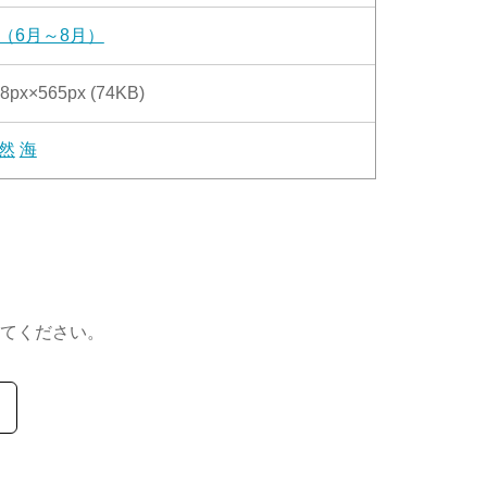
（6月～8月）
8px×565px (74KB)
然
海
てください。