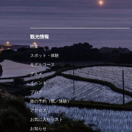
観光情報
特集
スポット・体験
モデルコース
グルメ
イベント
ブログ
旅の予約（宿／体験）
アクセス
お気に入りリスト
お知らせ