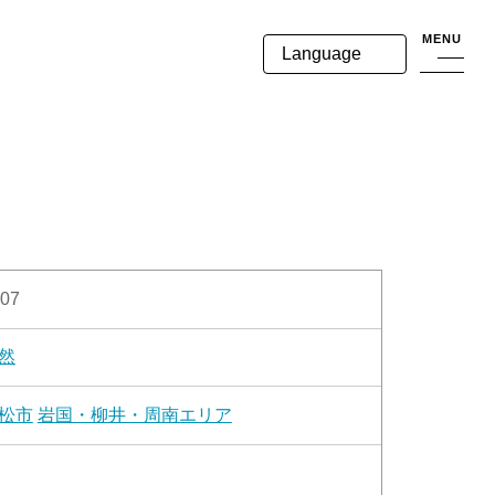
MENU
Language
07
然
松市
岩国・柳井・周南エリア