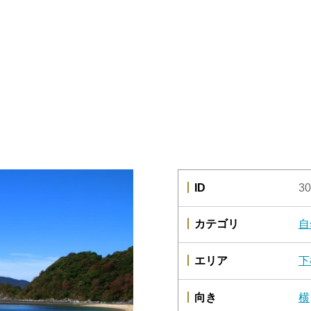
ID
30
カテゴリ
自
エリア
下
向き
横