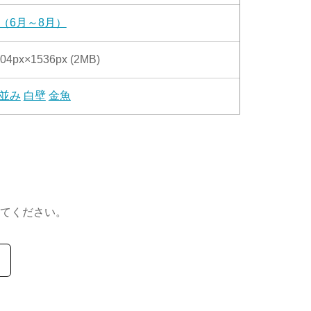
（6月～8月）
04px×1536px (2MB)
並み
白壁
金魚
てください。