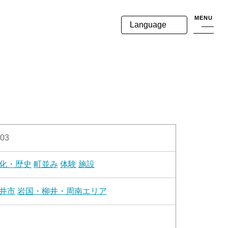
MENU
Language
03
化・歴史
町並み
体験
施設
井市
岩国・柳井・周南エリア