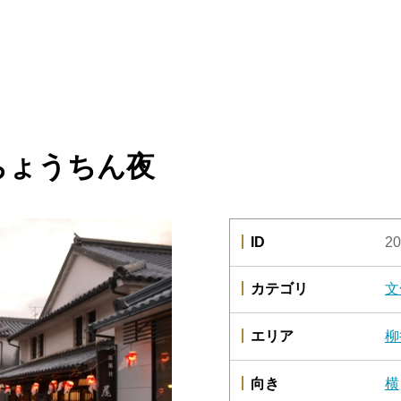
ちょうちん夜
ID
20
カテゴリ
文
エリア
柳
向き
横