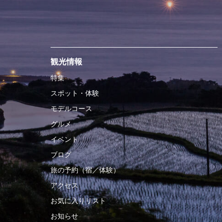
観光情報
特集
スポット・体験
モデルコース
グルメ
イベント
ブログ
旅の予約（宿／体験）
アクセス
お気に入りリスト
お知らせ