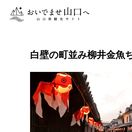
おいでませ山口へー山口県観光サイト
白壁の町並み柳井金魚