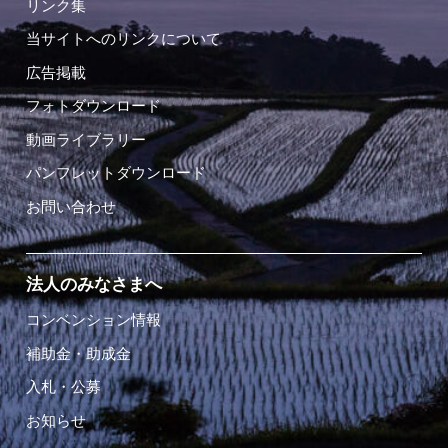
リンク集
当サイトへのリンクについて
広告掲載
フォトダウンロード
動画ライブラリー
パンフレットダウンロード
お問い合わせ
法人のみなさまへ
コンベンション情報
補助金・助成金
入札・公募
お知らせ