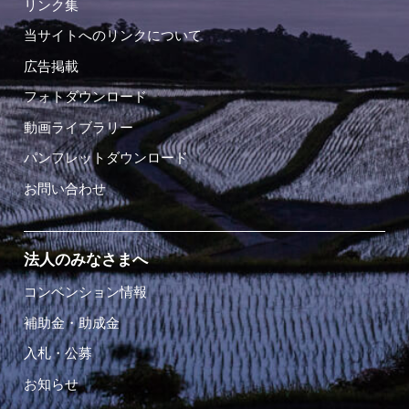
リンク集
当サイトへのリンクについて
広告掲載
フォトダウンロード
動画ライブラリー
パンフレットダウンロード
お問い合わせ
法人のみなさまへ
コンベンション情報
補助金・助成金
入札・公募
お知らせ