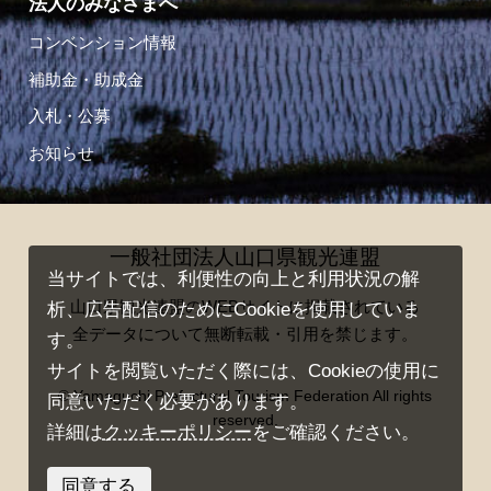
法人のみなさまへ
コンベンション情報
補助金・助成金
入札・公募
お知らせ
一般社団法人山口県観光連盟
当サイトでは、利便性の向上と利用状況の解
山口県観光連盟のWEBサイトに掲載されている
析、広告配信のためにCookieを使用していま
全データについて無断転載・引用を禁じます。
す。
サイトを閲覧いただく際には、Cookieの使用に
© Yamaguchi Prefectural Tourism Federation All rights
同意いただく必要があります。
reserved.
詳細は
クッキーポリシー
をご確認ください。
同意する