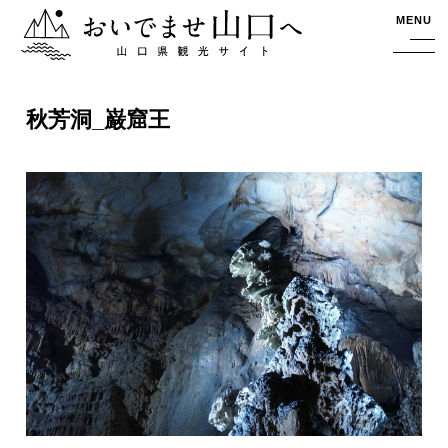
おいでませ山口へー山口県観光サイト
MENU
秋芳洞_巌窟王