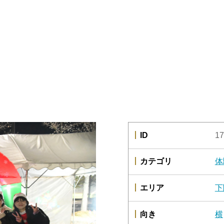
ID
17
カテゴリ
体
エリア
下
向き
横