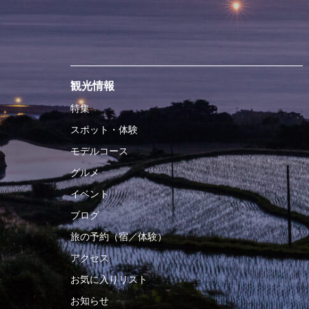
観光情報
特集
スポット・体験
モデルコース
グルメ
イベント
ブログ
旅の予約（宿／体験）
アクセス
お気に入りリスト
お知らせ