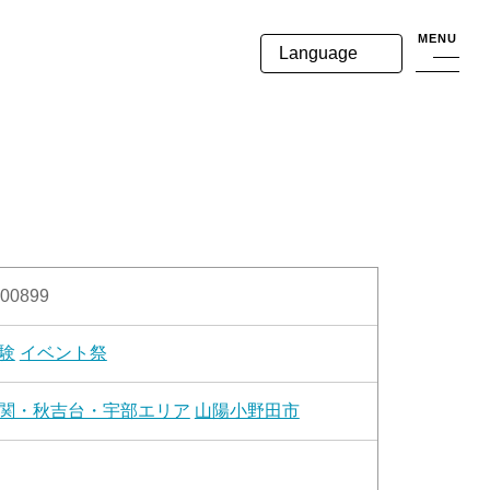
MENU
Language
00899
験
イベント祭
関・秋吉台・宇部エリア
山陽小野田市