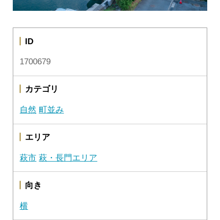
ID
1700679
カテゴリ
自然
町並み
エリア
萩市
萩・長門エリア
向き
横