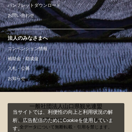
パンフレットダウンロード
お問い合わせ
法人のみなさまへ
コンベンション情報
補助金・助成金
入札・公募
お知らせ
一般社団法人山口県観光連盟
当サイトでは、利便性の向上と利用状況の解
山口県観光連盟のWEBサイトに掲載されている
析、広告配信のためにCookieを使用していま
全データについて無断転載・引用を禁じます。
す。