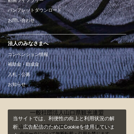
動画ライブラリー
パンフレットダウンロード
お問い合わせ
法人のみなさまへ
コンベンション情報
補助金・助成金
入札・公募
お知らせ
一般社団法人山口県観光連盟
当サイトでは、利便性の向上と利用状況の解
山口県観光連盟のWEBサイトに掲載されている
析、広告配信のためにCookieを使用していま
全データについて無断転載・引用を禁じます。