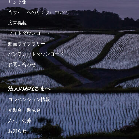
リンク集
当サイトへのリンクについて
広告掲載
フォトダウンロード
動画ライブラリー
パンフレットダウンロード
お問い合わせ
法人のみなさまへ
コンベンション情報
補助金・助成金
入札・公募
お知らせ