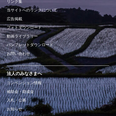
リンク集
当サイトへのリンクについて
広告掲載
フォトダウンロード
動画ライブラリー
パンフレットダウンロード
お問い合わせ
法人のみなさまへ
コンベンション情報
補助金・助成金
入札・公募
お知らせ