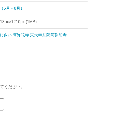
（6月～8月）
13px×1210px (1MB)
じさい
阿弥陀寺
東大寺別院阿弥陀寺
てください。