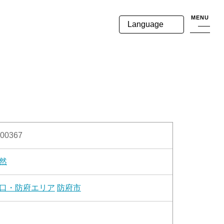
MENU
Language
00367
然
口・防府エリア
防府市