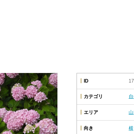
ID
17
カテゴリ
自
エリア
山
向き
横