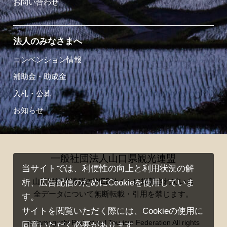
お問い合わせ
法人のみなさまへ
コンベンション情報
補助金・助成金
入札・公募
お知らせ
一般社団法人山口県観光連盟
当サイトでは、利便性の向上と利用状況の解
山口県観光連盟のWEBサイトに掲載されている
析、広告配信のためにCookieを使用していま
全データについて無断転載・引用を禁じます。
す。
サイトを閲覧いただく際には、Cookieの使用に
© Yamaguchi Prefectural Tourism Federation All rights
同意いただく必要があります。