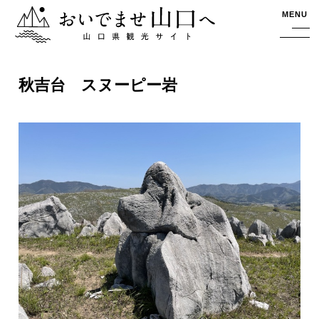
おいでませ山口へー山口県観光サイト
MENU
秋吉台 スヌーピー岩