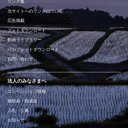
リンク集
当サイトへのリンクについて
広告掲載
フォトダウンロード
動画ライブラリー
パンフレットダウンロード
お問い合わせ
法人のみなさまへ
コンベンション情報
補助金・助成金
入札・公募
お知らせ