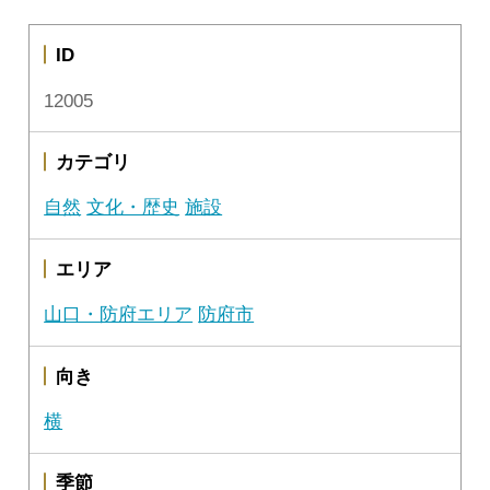
ID
12005
カテゴリ
自然
文化・歴史
施設
エリア
山口・防府エリア
防府市
向き
横
季節