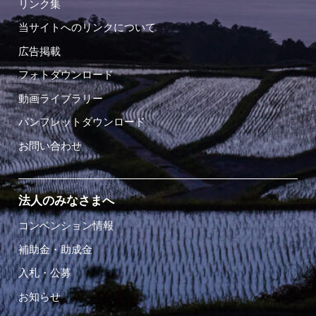
リンク集
当サイトへのリンクについて
広告掲載
フォトダウンロード
動画ライブラリー
パンフレットダウンロード
お問い合わせ
法人のみなさまへ
コンベンション情報
補助金・助成金
入札・公募
お知らせ