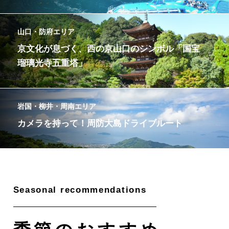
山口・防府エリア
京文化が息づく、西の京山口のシンボル「国宝
瑠璃光寺五重塔」
岩国・柳井・周南エリア
カメラを持って！周防大島ドライブルート