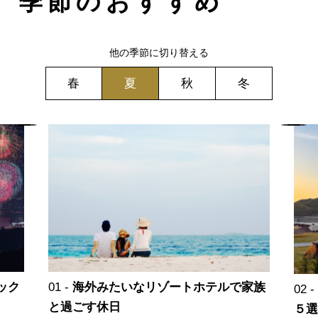
季節のおすすめ
他の季節に切り替える
春
夏
秋
冬
ック
海外みたいなリゾートホテルで家族
と過ごす休日
５