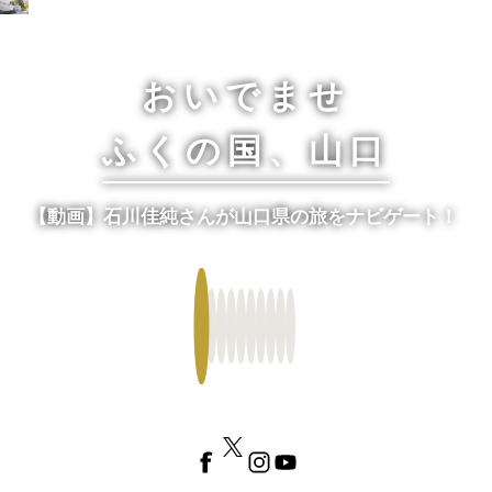
おいでませ山口へー山口県観光サイト
MENU
おいでませ
ふくの国、山口
【動画】石川佳純さんが山口県の旅をナビゲート！
Fa
Tw
Ins
Yo
ce
itte
tag
uT
bo
r
ra
ub