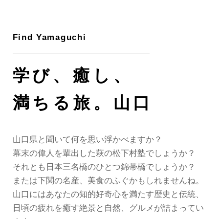
ok
m
e
学び、癒し、
満ちる旅。山口
山口県と聞いて
何を思い浮かべますか？
幕末の偉人を輩出した
萩の松下村塾でしょうか？
それとも日本三名橋の
ひとつ錦帯橋でしょうか？
または下関の名産、美食のふぐかもしれませんね。
山口にはあなたの知的好奇心を
満たす歴史と伝統、
日頃の疲れを癒す絶景と
自然、グルメが詰まってい