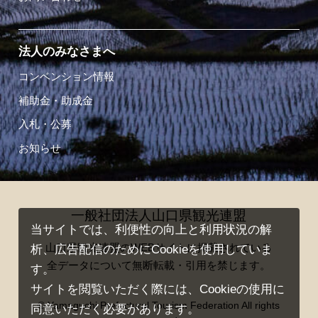
法人のみなさまへ
コンベンション情報
補助金・助成金
入札・公募
お知らせ
一般社団法人山口県観光連盟
当サイトでは、利便性の向上と利用状況の解
山口県観光連盟のWEBサイトに掲載されている
析、広告配信のためにCookieを使用していま
全データについて無断転載・引用を禁じます。
す。
サイトを閲覧いただく際には、Cookieの使用に
© Yamaguchi Prefectural Tourism Federation All rights
同意いただく必要があります。