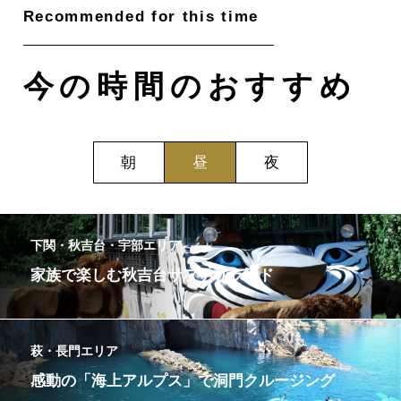
今の時間のおすすめ
朝
昼
夜
下関・秋吉台・宇部エリア
家族で楽しむ秋吉台サファリランド
萩・長門エリア
感動の「海上アルプス」で洞門クルージング