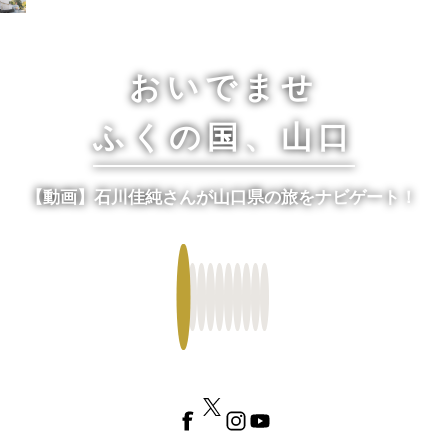
おいでませ山口へー山口県観光サイト
MENU
おいでませ
ふくの国、山口
【動画】石川佳純さんが山口県の旅をナビゲート！
Fa
Tw
Ins
Yo
ce
itte
tag
uT
bo
r
ra
ub