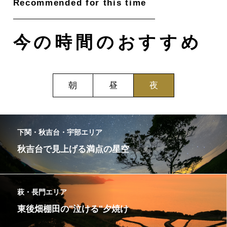
今の時間のおすすめ
朝
昼
夜
下関・秋吉台・宇部エリア
秋吉台で見上げる満点の星空
萩・長門エリア
東後畑棚田の"泣ける"夕焼け