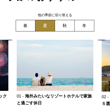
他の季節に切り替える
春
夏
秋
冬
ック
海外みたいなリゾートホテルで家族
と過ごす休日
５