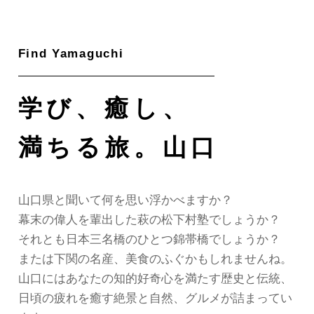
ok
m
e
学び、癒し、
満ちる旅。山口
山口県と聞いて
何を思い浮かべますか？
幕末の偉人を輩出した
萩の松下村塾でしょうか？
それとも日本三名橋の
ひとつ錦帯橋でしょうか？
または下関の名産、美食のふぐかもしれませんね。
山口にはあなたの知的好奇心を
満たす歴史と伝統、
日頃の疲れを癒す絶景と
自然、グルメが詰まってい