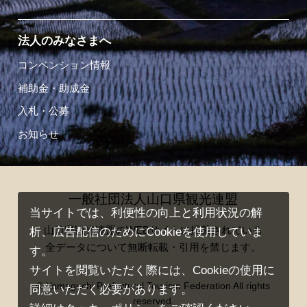
法人のみなさまへ
コンベンション情報
補助金・助成金
入札・公募
お知らせ
一般社団法人山口県観光連盟
当サイトでは、利便性の向上と利用状況の解
山口県観光連盟のWEBサイトに掲載されている
析、広告配信のためにCookieを使用していま
全データについて無断転載・引用を禁じます。
す。
サイトを閲覧いただく際には、Cookieの使用に
© Yamaguchi Prefectural Tourism Federation All rights
同意いただく必要があります。
reserved.